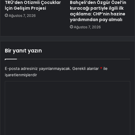
TRÜ’den Otizmli Çocuklar
Bahçeli’den Özgür Özel’in
İçin Gelişim Projesi
kuracağı partiyle ilgili ilk
açıklama: CHP’nin hazine
Ağustos 7, 2026
yardımından pay almalı
Ağustos 7, 2026
Bir yanıt yazın
E-posta adresiniz yayınlanmayacak.
Gerekli alanlar
*
ile
işaretlenmişlerdir
Y
o
r
u
m
*