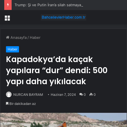
Trump: Şi ve Putin İran’a silah satmayacaklarını söyledi
Menü
Anasayfa
/
Haber
Haber
Kapadokya’da kaçak
yapılara “dur” dendi: 500
yapı daha yıkılacak
NURCAN BAYRAM
Haziran 7, 2024
0
0
Bir dakikadan az