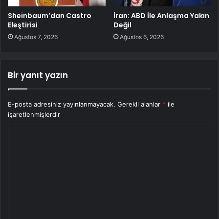
Sheinbaum’dan Castro
İran: ABD İle Anlaşma Yakın
Eleştirisi
Değil
Ağustos 7, 2026
Ağustos 6, 2026
Bir yanıt yazın
E-posta adresiniz yayınlanmayacak.
Gerekli alanlar
*
ile
işaretlenmişlerdir
Y
o
r
u
m
*