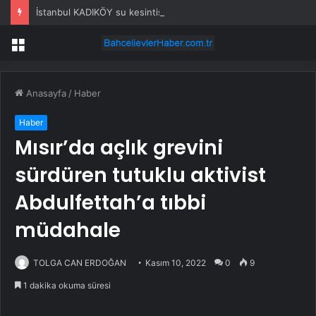
İstanbul KADIKÖY su kesintisi! 22-23 Temmuz İSKİ Kadıköy su kesintisi ne zaman bitecek, sular ne zaman gelecek?
Menü
Anasayfa
/
Haber
Haber
Mısır’da açlık grevini
sürdüren tutuklu aktivist
Abdulfettah’a tıbbi
müdahale
TOLGA CAN ERDOĞAN
Kasım 10, 2022
0
9
1 dakika okuma süresi