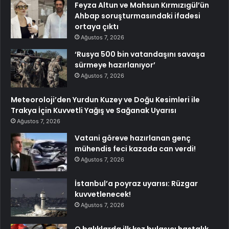
Feyza Altun ve Mahsun Kırmızıgül’ün
Ahbap soruşturmasındaki ifadesi
ortaya çıktı
Ağustos 7, 2026
‘Rusya 500 bin vatandaşını savaşa
sürmeye hazırlanıyor’
Ağustos 7, 2026
Meteoroloji’den Yurdun Kuzey ve Doğu Kesimleri ile
Trakya İçin Kuvvetli Yağış ve Sağanak Uyarısı
Ağustos 7, 2026
Vatani göreve hazırlanan genç
mühendis feci kazada can verdi!
Ağustos 7, 2026
İstanbul’a poyraz uyarısı: Rüzgar
kuvvetlenecek!
Ağustos 7, 2026
O balıklarda ilk kez bulaşıcı hastalık