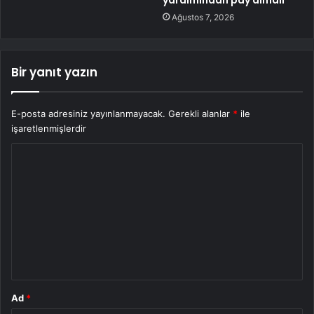
yardımından pay almalı
Ağustos 7, 2026
Bir yanıt yazın
E-posta adresiniz yayınlanmayacak.
Gerekli alanlar
*
ile
işaretlenmişlerdir
Y
o
r
u
m
*
Ad
*