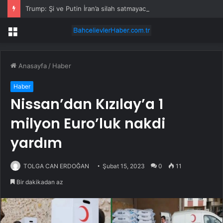
Trump: Şi ve Putin İran’a silah satmayacaklarını söyledi
Menü
Anasayfa
/
Haber
Haber
Nissan’dan Kızılay’a 1
milyon Euro’luk nakdi
yardım
TOLGA CAN ERDOĞAN
Şubat 15, 2023
0
11
Bir dakikadan az