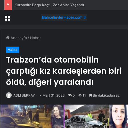
Kurbanlık Boğa Kaçtı, Zor Anlar Yaşandı
Menü
Anasayfa
/
Haber
Haber
Trabzon’da otomobilin
çarptığı kız kardeşlerden biri
öldü, diğeri yaralandı
ASLI BERKAY
Mart 31, 2023
0
11
Bir dakikadan az