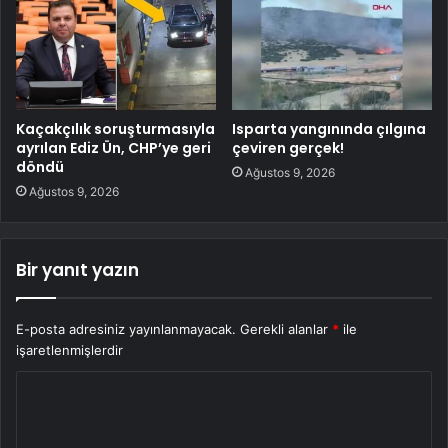
Kaçakçılık soruşturmasıyla
Isparta yangınında çılgına
ayrılan Ediz Ün, CHP’ye geri
çeviren gerçek!
döndü
Ağustos 9, 2026
Ağustos 9, 2026
Bir yanıt yazın
E-posta adresiniz yayınlanmayacak.
Gerekli alanlar
*
ile
işaretlenmişlerdir
Y
o
r